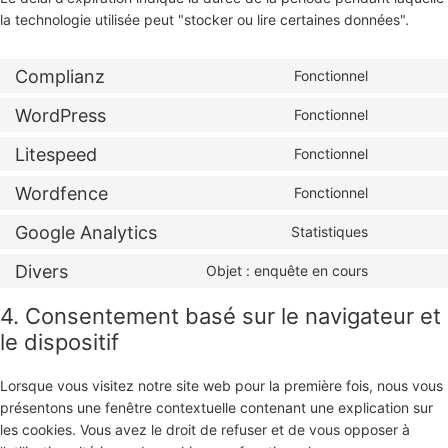
la technologie utilisée peut "stocker ou lire certaines données".
Complianz
Fonctionnel
Consent
à
WordPress
Fonctionnel
Consent
la
au
prestatio
Litespeed
Fonctionnel
Consent
service
de
au
wordpre
Wordfence
Fonctionnel
services
Consent
service
complian
au
litespeed
Google Analytics
Statistiques
Consent
service
au
wordfenc
Divers
Objet : enquête en cours
Consent
service
au
google-
4. Consentement basé sur le navigateur et
service,
analytics
le dispositif
divers
Lorsque vous visitez notre site web pour la première fois, nous vous
présentons une fenêtre contextuelle contenant une explication sur
les cookies. Vous avez le droit de refuser et de vous opposer à